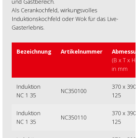
und Gastbereich.
Als Cerankochfeld, wirkungsvolles
Induktionskochfeld oder Wok für das Live-
Gasterlebnis.
Bezeichnung
Artikelnummer
Abmessu
(B x T x H)
in mm
Induktion
370 x 390 
NC350100
NC 1 35
125
Induktion
370 x 390 
NC350110
NC 1 35
125