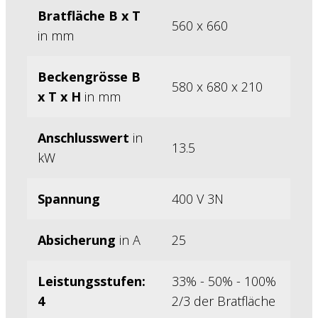
Bratfläche B x T
560 x 660
in mm
Beckengrösse B
580 x 680 x 210
x T x H
in mm
Anschlusswert
in
13.5
kW
Spannung
400 V 3N
Absicherung
in A
25
Leistungsstufen:
33% - 50% - 100%
4
2/3 der Bratfläche