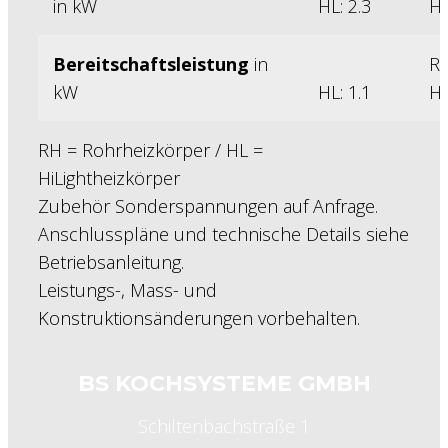
in kW
HL: 2.3
HL
Bereitschaftsleistung
in
RH
kW
HL: 1.1
HL
RH = Rohrheizkörper / HL =
HiLightheizkörper
Zubehör Sonderspannungen auf Anfrage.
Anschlusspläne und technische Details siehe
Betriebsanleitung.
Leistungs-, Mass- und
Konstruktionsänderungen vorbehalten.
BS KOCHSYSTEME GMBH
Schiltenbachstraße 1