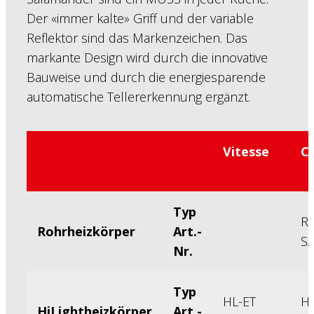
Der «immer kalte» Griff und der variable
Reflektor sind das Markenzeichen. Das
markante Design wird durch die innovative
Bauweise und durch die energiesparende
automatische Tellererkennung ergänzt.
Vitesse
Cl
Typ
R
Rohrheizkörper
Art.-
S
Nr.
Typ
HL-ET
H
HiLightheizkörper
Art.-