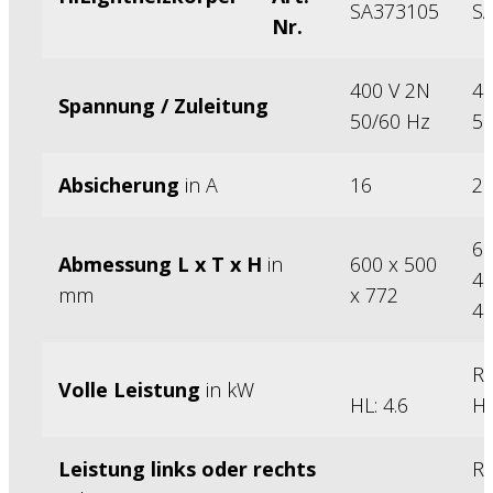
SA373105
S
Nr.
400 V 2N
40
Spannung / Zuleitung
50/60 Hz
50
Absicherung
in A
16
2 
60
Abmessung L x T x H
in
600 x 500
48
mm
x 772
4
RH
Volle Leistung
in kW
HL: 4.6
HL
Leistung links oder rechts
RH